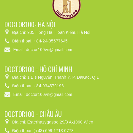
DOCTOR100- HÀ NỘI
Địa chỉ:
935 Hồng Hà, Hoàn Kiếm, Hà Nội
Điện thoại:
+84-24-35577645
Email:
doctor100vn@gmail.com
DOCTOR100 - HỒ CHÍ MINH
Địa chỉ:
1 Bis Nguyễn Thành Ý, P. ĐaKao, Q.1
Điện thoại:
+84-934579196
Email:
doctor100vn@gmail.com
DOCTOR100 - CHÂU ÂU
Địa chỉ:
Esterhazygasse 29/3 A-1060 Wien
Điện thoại:
(+43) 699 1713 0778