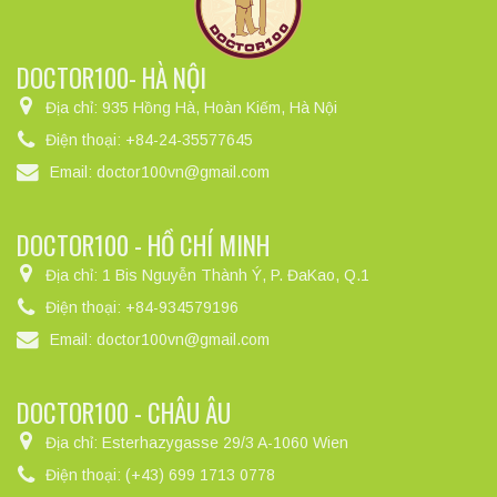
DOCTOR100- HÀ NỘI
Địa chỉ:
935 Hồng Hà, Hoàn Kiếm, Hà Nội
Điện thoại:
+84-24-35577645
Email:
doctor100vn@gmail.com
DOCTOR100 - HỒ CHÍ MINH
Địa chỉ:
1 Bis Nguyễn Thành Ý, P. ĐaKao, Q.1
Điện thoại:
+84-934579196
Email:
doctor100vn@gmail.com
DOCTOR100 - CHÂU ÂU
Địa chỉ:
Esterhazygasse 29/3 A-1060 Wien
Điện thoại:
(+43) 699 1713 0778